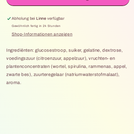
Regenboog
Regenboog
wormen
wormen
Abholung bei
Linne
verfügbar
Gewöhnlich fertig in 24 Stunden
Shop-Informationen anzeigen
Ingrediënten: glucosestroop, suiker, gelatine, dextrose,
voedingszuur (citroenzuur, appelzuur), vruchten- en
plantenconcentraten (wortel, spirulina, rammenas, appel,
zwarte bes), zuurteregelaar (natriumwaterstofmalaat),
aroma.