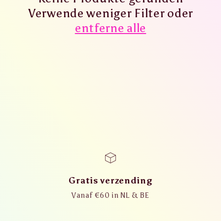
r
Verwende weniger Filter oder
i
entferne alle
e
:
Gratis verzending
Vanaf €60 in NL & BE