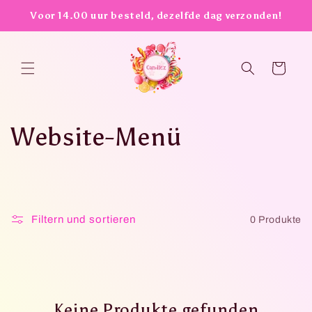
Direkt
Voor 14.00 uur besteld, dezelfde dag verzonden!
zum
Inhalt
Warenkorb
K
Website-Menü
a
t
Filtern und sortieren
0 Produkte
e
g
o
Keine Produkte gefunden