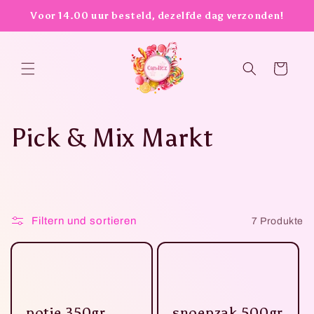
Direkt
Voor 14.00 uur besteld, dezelfde dag verzonden!
zum
Inhalt
Warenkorb
K
Pick & Mix Markt
a
t
Filtern und sortieren
7 Produkte
e
g
o
potje 350gr
snoepzak 500gr