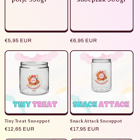
r
i
e
Normaler
€5,95 EUR
Normaler
€6,95 EUR
:
Preis
Preis
Snack Attack Snoeppot
Tiny Treat Snoeppot
Normaler
€17,95 EUR
Normaler
€12,65 EUR
Preis
Preis