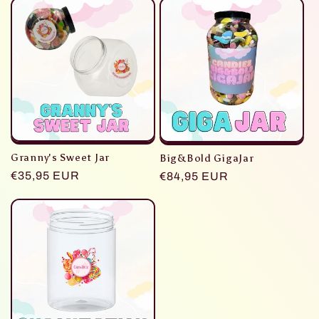
Granny's Sweet Jar
Big&Bold GigaJar
Normaler
€35,95 EUR
Normaler
€84,95 EUR
Preis
Preis